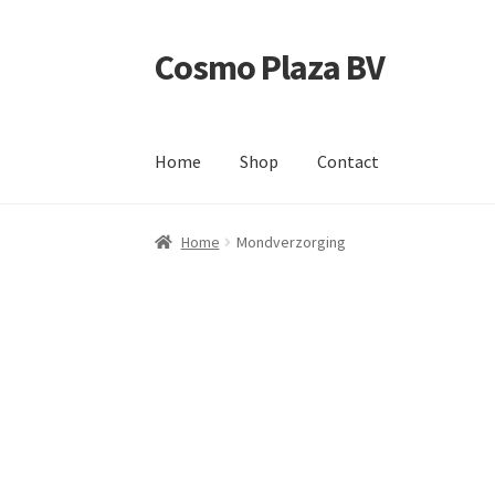
Cosmo Plaza BV
Ga
Ga
door
direct
naar
naar
navigatie
de
Home
Shop
Contact
inhoud
Home
Afrekenen
Contact
Mijn account
Shop
Home
Mondverzorging