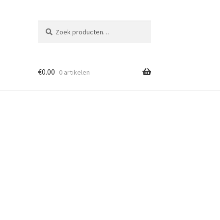
Zoeken
Zoeken
naar:
€
0.00
0 artikelen