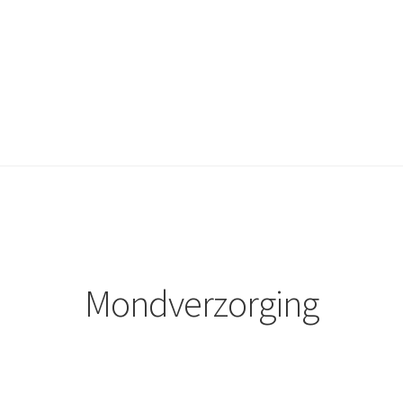
test
Winkelmand
Mondverzorging