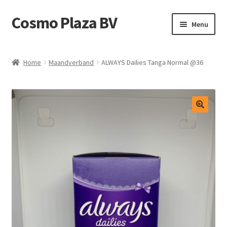
Cosmo Plaza BV
Ga
Ga
Menu
door
direct
naar
naar
Home
navigatie
de
Home
Maandverband
ALWAYS Dailies Tanga Normal @36
inhoud
Afrekenen
Contact
Mijn account
Shop
test
Winkelmand