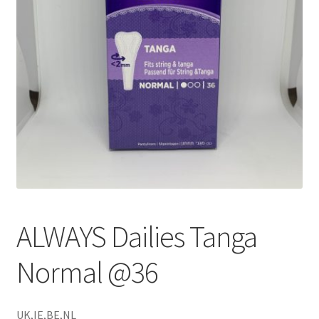
ALWAYS Dailies Tanga
Normal @36
UK,IE,BE,NL