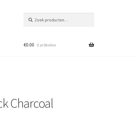
Zoeken
Zoeken
naar:
€
0.00
0 artikelen
ck Charcoal