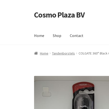
Cosmo Plaza BV
Ga
Ga
door
direct
naar
naar
navigatie
de
Home
Shop
Contact
inhoud
Home
Afrekenen
Contact
Mijn account
Shop
Home
Tandenborstels
COLGATE 360° Black