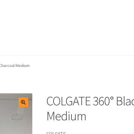
test
Winkelmand
 Charcoal Medium
COLGATE 360° Bla
Medium
COLGATE