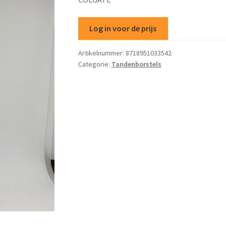
Log in voor de prijs
Artikelnummer:
8718951033542
Categorie:
Tandenborstels