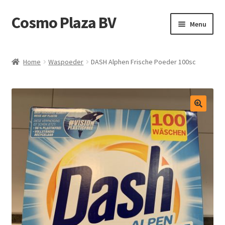
Cosmo Plaza BV
Ga
Ga
Menu
door
direct
naar
naar
Home
navigatie
de
Home
Waspoeder
DASH Alphen Frische Poeder 100sc
inhoud
Afrekenen
Contact
Mijn account
Shop
test
Winkelmand