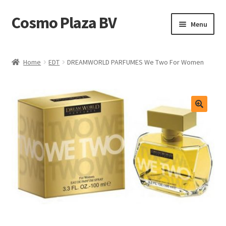
Cosmo Plaza BV
Ga
Ga
Menu
door
direct
naar
naar
Home
navigatie
de
Home
EDT
DREAMWORLD PARFUMES We Two For Women
inhoud
Afrekenen
Contact
Mijn account
Shop
test
Winkelmand