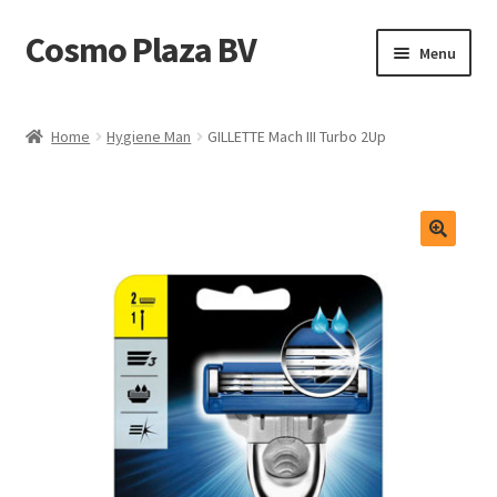
Cosmo Plaza BV
Ga
Ga
Menu
door
direct
naar
naar
Home
navigatie
de
Home
Hygiene Man
GILLETTE Mach III Turbo 2Up
inhoud
Afrekenen
Contact
Mijn account
Shop
test
Winkelmand