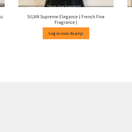
sc
SILAN Supreme Elegance ( French Fine
Fragrance )
Log in voor de prijs