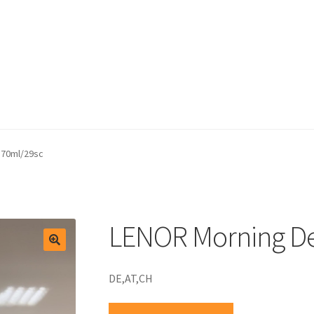
test
Winkelmand
870ml/29sc
LENOR Morning D
DE,AT,CH