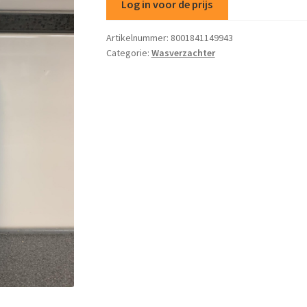
Log in voor de prijs
Artikelnummer:
8001841149943
Categorie:
Wasverzachter