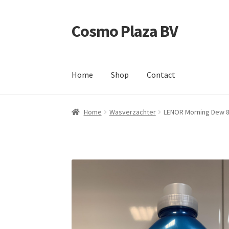
Cosmo Plaza BV
Ga
Ga
door
direct
naar
naar
navigatie
de
Home
Shop
Contact
inhoud
Home
Afrekenen
Contact
Mijn account
Shop
Home
Wasverzachter
LENOR Morning Dew 