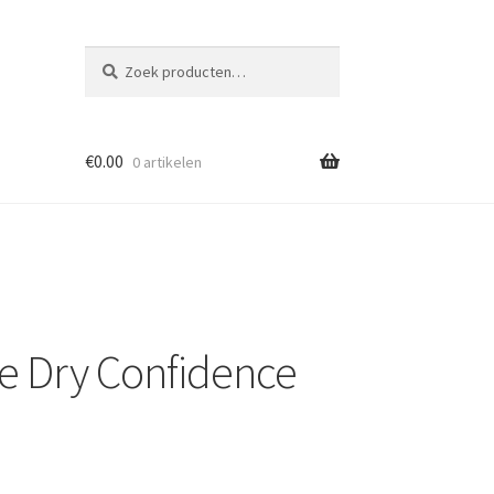
Zoeken
Zoeken
naar:
€
0.00
0 artikelen
 Dry Confidence