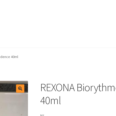
test
Winkelmand
idence 40ml
REXONA Biorythme
40ml
NL