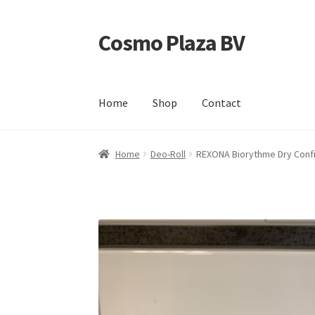
Cosmo Plaza BV
Ga
Ga
door
direct
naar
naar
navigatie
de
Home
Shop
Contact
inhoud
Home
Afrekenen
Contact
Mijn account
Shop
Home
Deo-Roll
REXONA Biorythme Dry Conf