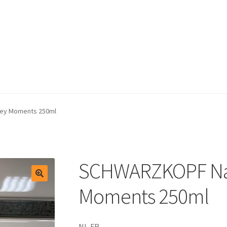
test
Winkelmand
ey Moments 250ml
SCHWARZKOPF Na
Moments 250ml
NL,FR