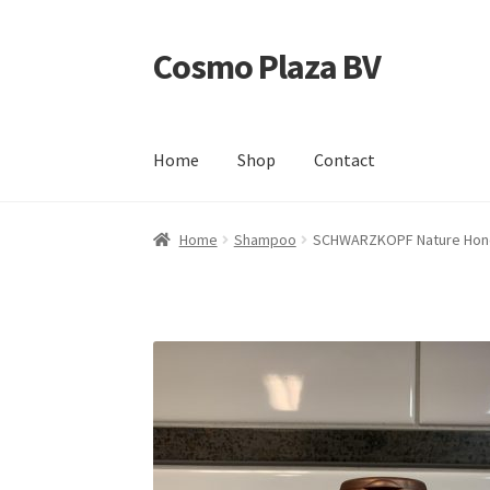
Cosmo Plaza BV
Ga
Ga
door
direct
naar
naar
navigatie
de
Home
Shop
Contact
inhoud
Home
Afrekenen
Contact
Mijn account
Shop
Home
Shampoo
SCHWARZKOPF Nature Hon