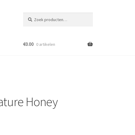
Zoeken
Zoeken
naar:
€
0.00
0 artikelen
ture Honey