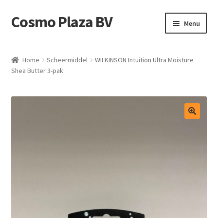
Cosmo Plaza BV
Ga
Ga
Menu
door
direct
naar
naar
Home
navigatie
de
Home
Scheermiddel
WILKINSON Intuition Ultra Moisture
inhoud
Shea Butter 3-pak
Afrekenen
Contact
Mijn account
Shop
test
Winkelmand