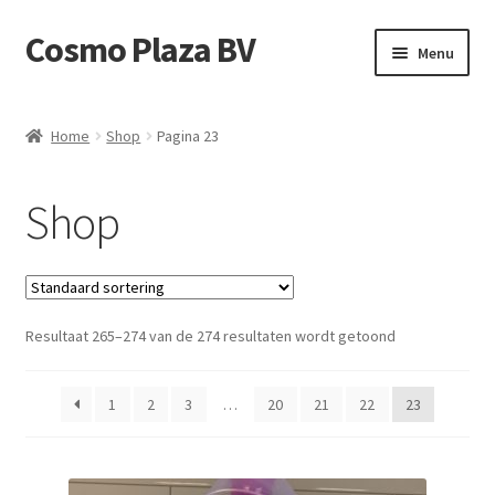
Cosmo Plaza BV
Ga
Ga
Menu
door
direct
naar
naar
Home
navigatie
de
Home
Shop
Pagina 23
inhoud
Afrekenen
Shop
Contact
Mijn account
Resultaat 265–274 van de 274 resultaten wordt getoond
Shop
test
1
2
3
…
20
21
22
23
Winkelmand