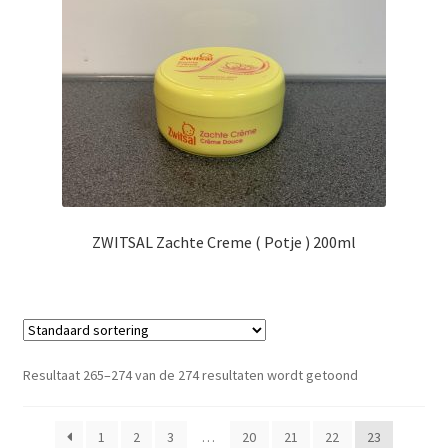
ZWITSAL Zachte Creme ( Potje ) 200ml
Resultaat 265–274 van de 274 resultaten wordt getoond
1
2
3
…
20
21
22
23