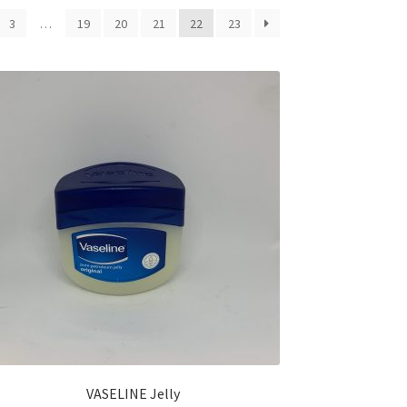
3
…
19
20
21
22
23
VASELINE Jelly