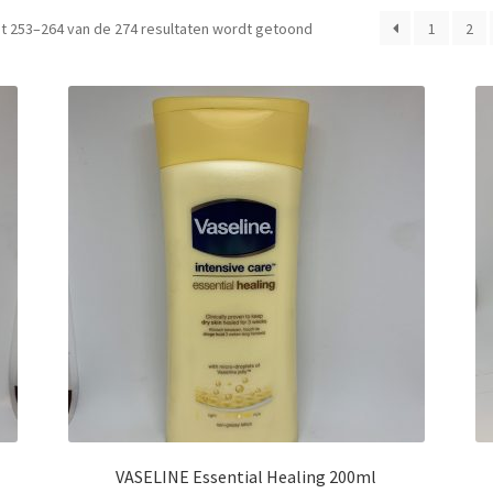
t 253–264 van de 274 resultaten wordt getoond
1
2
VASELINE Essential Healing 200ml