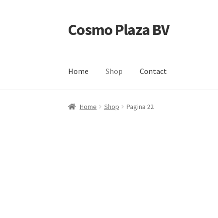
Cosmo Plaza BV
Ga
Ga
door
direct
naar
naar
navigatie
de
Home
Shop
Contact
inhoud
Home
Afrekenen
Contact
Mijn account
Shop
Home
Shop
Pagina 22