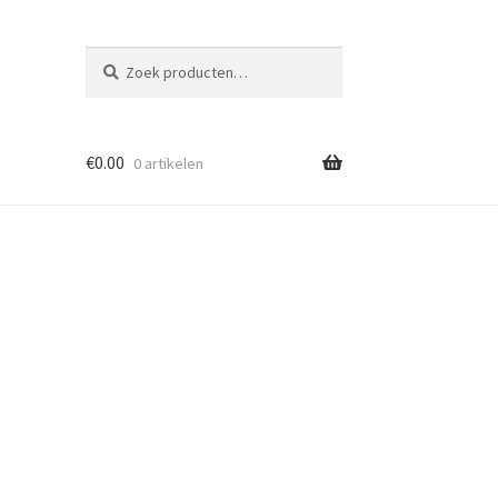
Zoeken
Zoeken
naar:
€
0.00
0 artikelen